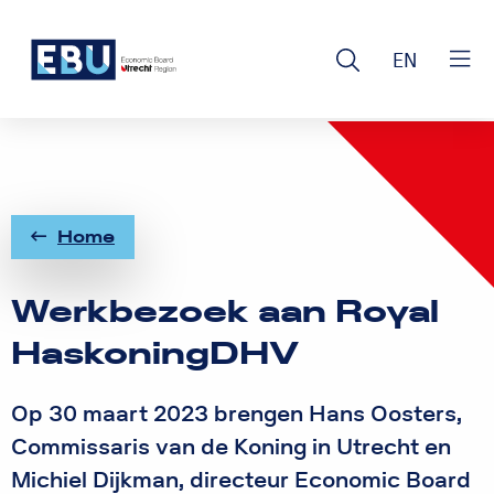
Logo
Open
EN
Rom
Clos
search
Utrecht
men
Home
Werkbezoek aan Royal
HaskoningDHV
Op 30 maart 2023 brengen Hans Oosters,
Commissaris van de Koning in Utrecht en
Michiel Dijkman, directeur Economic Board