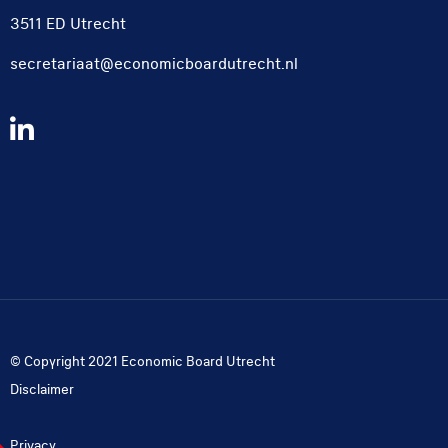
3511 ED Utrecht
secretariaat@economicboardutrecht.nl
Volg
ons
op
LinkedIn
© Copyright 2021 Economic Board Utrecht
Disclaimer
Privacy