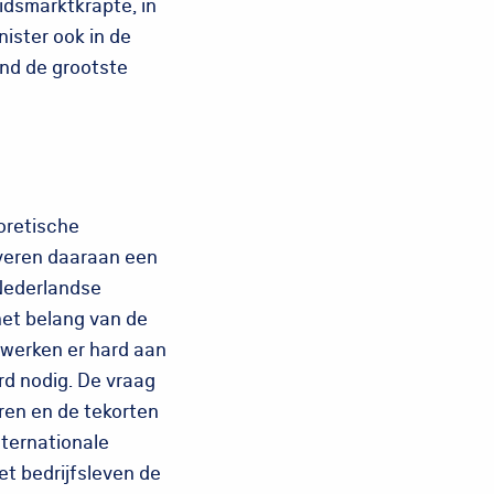
idsmarktkrapte, in
nister ook in de
and de grootste
oretische
everen daaraan een
 Nederlandse
het belang van de
 werken er hard aan
rd nodig. De vraag
ren en de tekorten
nternationale
et bedrijfsleven de