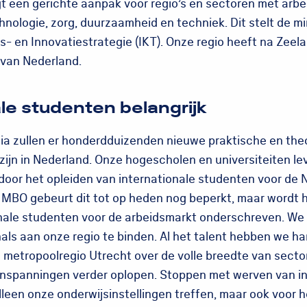
gt een gerichte aanpak voor regio’s en sectoren met arbe
hnologie, zorg, duurzaamheid en techniek. Dit stelt de mi
s- en Innovatiestrategie (IKT). Onze regio heeft na Zeel
 van Nederland.
le studenten belangrijk
a zullen er honderdduizenden nieuwe praktische en the
 zijn in Nederland. Onze hogescholen en universiteiten l
e door het opleiden van internationale studenten voor de
t MBO gebeurt dit tot op heden nog beperkt, maar wordt 
onale studenten voor de arbeidsmarkt onderschreven. We
als aan onze regio te binden. Al het talent hebben we ha
n metropoolregio Utrecht over de volle breedte van secto
 inspanningen verder oplopen. Stoppen met werven van i
lleen onze onderwijsinstellingen treffen, maar ook voor h