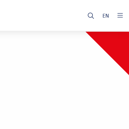
Open
EN
Clos
search
men