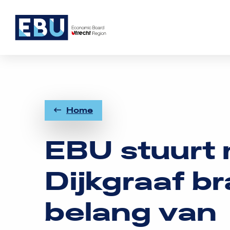
Logo
Rom
Utrecht
Home
EBU stuurt 
Dijkgraaf b
belang van