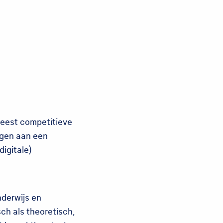
meest competitieve
ragen aan een
igitale)
nderwijs en
sch als theoretisch,