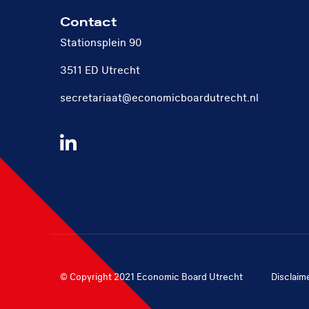
Contact
Stationsplein 90
3511 ED Utrecht
secretariaat@economicboardutrecht.nl
Volg
ons
op
LinkedIn
© Copyright 2021 Economic Board Utrecht
Disclaim