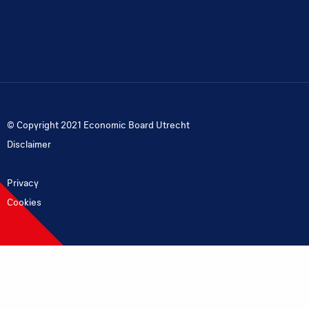
op
LinkedIn
© Copyright 2021 Economic Board Utrecht
Disclaimer
Privacy
Cookies